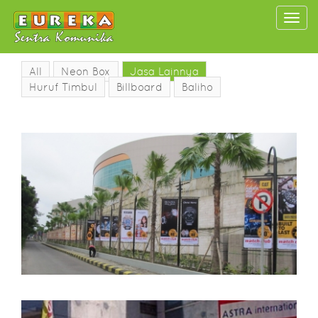
Togg
navi
All
Neon Box
Jasa Lainnya
Huruf Timbul
Billboard
Baliho