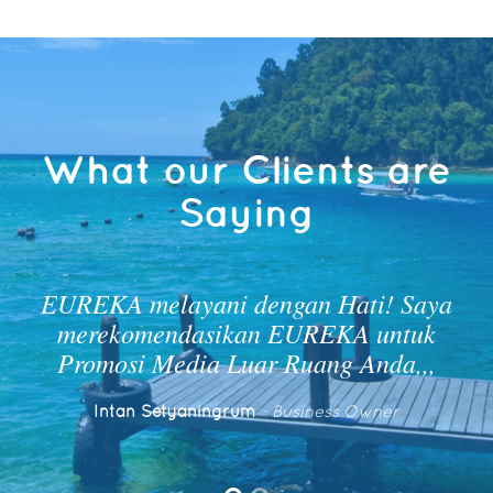
What our Clients are
Saying
ti! Saya
EUREKA membantu brandin
 untuk
mempromosikan produk saya. Sup
Anda,,,
Pelayanan EUREKA luar biasa! 
kasih EUREKA
Owner
Ahmad Muarif
- Pengusaha