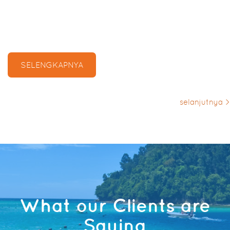
SELENGKAPNYA
selanjutnya >
What our Clients are
Saying