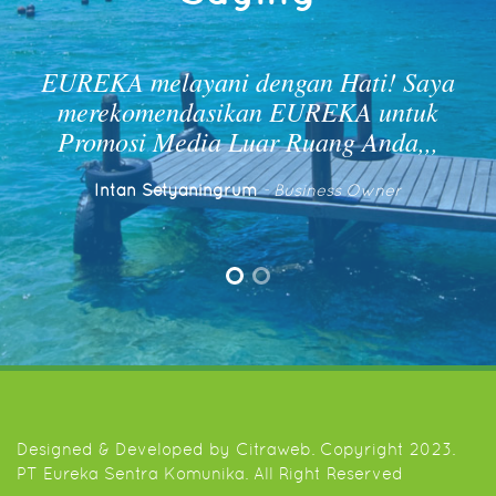
 dengan Hati! Saya
EUREKA membant
kan EUREKA untuk
mempromosikan produ
Luar Ruang Anda,,,
Pelayanan EUREKA l
kasih E
rum
- Business Owner
Ahmad Muarif
Designed & Developed by
Citraweb
. Copyright 2023.
PT Eureka Sentra Komunika. All Right Reserved