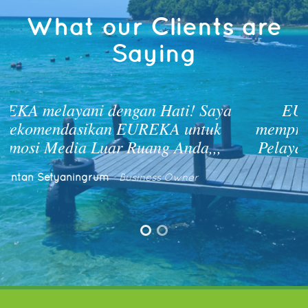
What our Clients are
Saying
a
EUREKA membantu branding &
mempromosikan produk saya. Support &
Pelayanan EUREKA luar biasa! Terima
kasih EUREKA
Ahmad Muarif
- Pengusaha