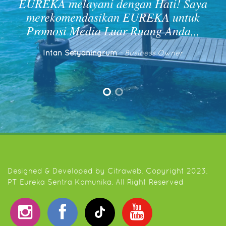
ya
EUREKA membantu branding &
mempromosikan produk saya. Support &
Pelayanan EUREKA luar biasa! Terima
kasih EUREKA
Ahmad Muarif
- Pengusaha
Designed & Developed by
Citraweb
. Copyright 2023.
PT Eureka Sentra Komunika. All Right Reserved