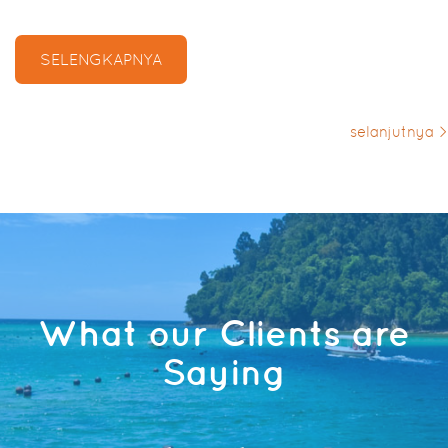
SELENGKAPNYA
selanjutnya >
What our Clients are
Saying