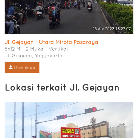
Jl. Gejayan - Utara Mirota Pasaraya
6x12 M - 2 Muka - Vertikal
Jl. Gejayan, Yogyakarta
Download
Lokasi terkait Jl. Gejayan