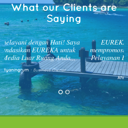
What our Clients are
Saying
ya
EUREKA membantu branding &
mempromosikan produk saya. Support &
Pelayanan EUREKA luar biasa! Terima
kasih EUREKA
Ahmad Muarif
- Pengusaha