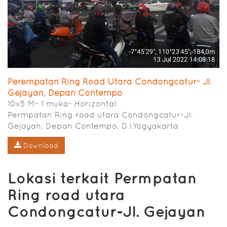
Perempatan Ring Road Utara Condongcatur- Jl.
Gejayan, Depan Contempo
10x5 M- 1 muka- Horizontal
Permpatan Ring road utara Condongcatur-Jl.
Gejayan, Depan Contempo, D.I.Yogyakarta
Download
Lokasi terkait Permpatan
Ring road utara
Condongcatur-Jl. Gejayan