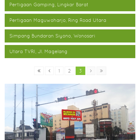
Pertigaan Gamping, Lingkar Barat
Pertigaan Maguwoharjo, Ring Road Utara
Simpang Bundaran Siyono, Wonosari
Utara TVRI, Jl. Magelang
1
2
3