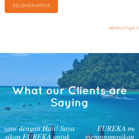
SELENGKAPNYA
selanjutnya >
What our Clients are
Saying
Saya
EUREKA membantu branding &
uk
mempromosikan produk saya. Support