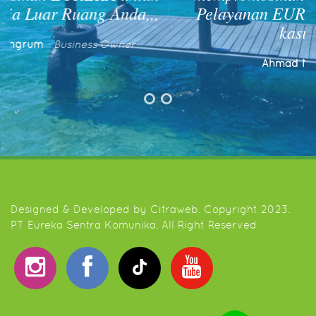
,,
Pelayanan EUREKA luar biasa! Terim
kasih EUREKA
Ahmad Muarif
- Pengusaha
Designed & Developed by
Citraweb
. Copyright 2023.
PT Eureka Sentra Komunika. All Right Reserved