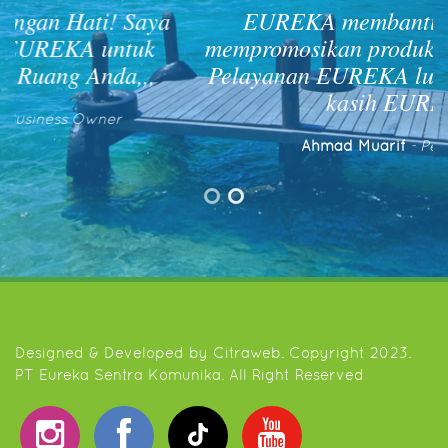
EUREKA membantu branding &
mempromosikan produk saya. Support &
Pelayanan EUREKA luar biasa! Terima
kasih EUREKA
Ahmad Muarif
- Pengusaha
Designed & Developed by
Citraweb
. Copyright 2023.
PT Eureka Sentra Komunika. All Right Reserved