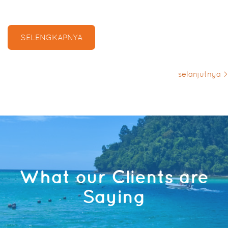
SELENGKAPNYA
selanjutnya >
What our Clients are
Saying