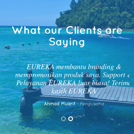
What our Clients are
Saying
EUREKA membantu branding &
mempromosikan produk saya. Support &
Pelayanan EUREKA luar biasa! Terima
kasih EUREKA
Ahmad Muarif
- Pengusaha