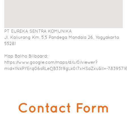
PT EUREKA SENTRA KOMUNIKA
Jl. Kaliurang Km. 5,5 Pandega Mandala 26, Yogyakarta
55281
Map Baliho Billboard:
https://www.google.com/maps/d/u/0/viewer?
mid=1NkPYErq06sRLeQB33t9gLk0l7xHSaZxu&ll=-7.83957
Contact
Form