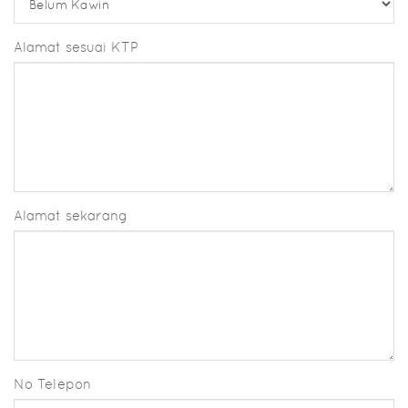
Alamat sesuai KTP
Alamat sekarang
No Telepon