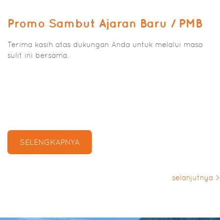
Promo Sambut Ajaran Baru / PMB
Terima kasih atas dukungan Anda untuk melalui masa
sulit ini bersama.
SELENGKAPNYA
selanjutnya >